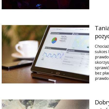
Tania
pozy
Chociaż
sukces 
prawdop
skorzys
sprawić
bez pła
prawdo
Dobry