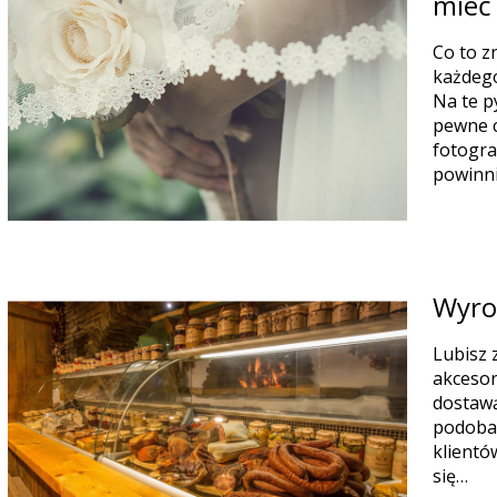
mieć
Co to z
każdego
Na te p
pewne c
fotogra
powinni
Wyrob
Lubisz 
akcesor
dostawą
podoba 
klientó
się…