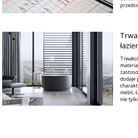
przedsi
Trwał
łazie
Trwałoś
materia
zastoso
dodaje 
charakt
mebli, 
nie tyl