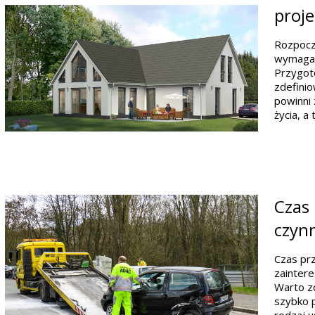
proj
Rozpoczę
wymaga s
Przygot
zdefinio
powinni 
życia, a
Czas 
czynn
Czas pr
zaintere
Warto zd
szybko p