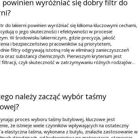
powinien wyróżniać się dobry filtr do
rni?
ltr do lakierni powinien wyróżniać się kilkoma kluczowymi cechami,
cydują o jego skuteczności i efektywności w procesie
czym. W środowisku lakierniczym, gdzie precyzja, jakość
enia i bezpieczeństwo pracowników są priorytetem,
nie filtry odgrywają istotną rolę w eliminacji zanieczyszczeń
a oraz substancji chemicznych. Pierwszym kryterium jest
 filtracji, czyli skuteczność w zatrzymywaniu różnych rodzajów…
zego należy zacząć wybór taśmy
lowej?
ynając proces wyboru taśmy butylowej, kluczowe jest
nie, że istnieje wiele czynników wpływających na ostateczny
a elastyczna taśma, wykonana z butylu, znalazła zastosowanie w
dnych dziedzinach, od budownictwa po motoryzację, stanowiąc