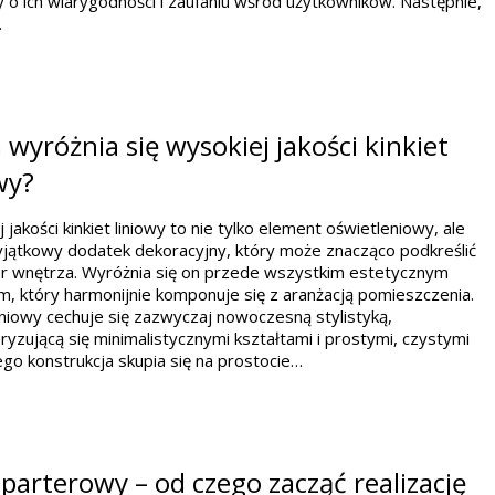
 o ich wiarygodności i zaufaniu wśród użytkowników. Następnie,
…
wyróżnia się wysokiej jakości kinkiet
wy?
 jakości kinkiet liniowy to nie tylko element oświetleniowy, ale
yjątkowy dodatek dekoracyjny, który może znacząco podkreślić
er wnętrza. Wyróżnia się on przede wszystkim estetycznym
, który harmonijnie komponuje się z aranżacją pomieszczenia.
liniowy cechuje się zazwyczaj nowoczesną stylistyką,
ryzującą się minimalistycznymi kształtami i prostymi, czystymi
 Jego konstrukcja skupia się na prostocie…
arterowy – od czego zacząć realizację