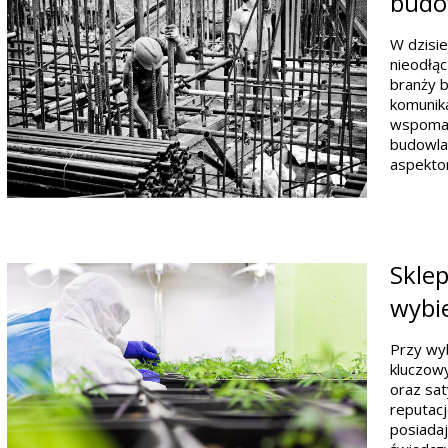
budo
W dzisie
nieodłąc
branży b
komunika
wspomag
budowlan
aspektom
Sklep
wybi
Przy wyb
kluczow
oraz sat
reputac
posiadaj