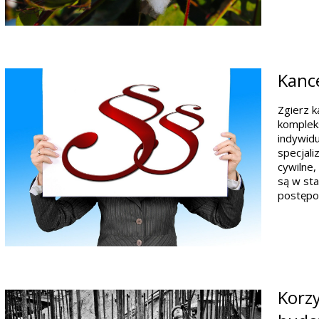
Kance
Zgierz k
komplek
indywidu
specjali
cywilne,
są w sta
postępo
Korzy