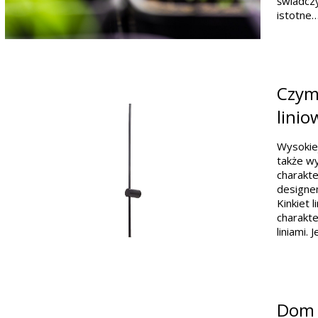
świadczy
istotne
Czym 
linio
Wysokiej
także w
charakt
designem
Kinkiet 
charakte
liniami.
Dom p