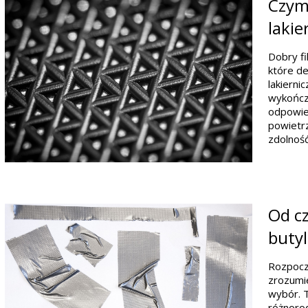
Czym 
lakie
Dobry fi
które de
lakierni
wykończ
odpowied
powietrz
zdolność
Od c
buty
Rozpocz
zrozumie
wybór. T
różnoro