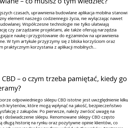
wlane – co musisz o tym wiedzieć?
jszych czasach, uprawnienia budowlane aplikacja mobilna stanowi
zny element naszego codziennego życia, nie wyłączając nawet
udowlanej. Współczesne technologie nie tylko ułatwiają
cję czy zarządzanie projektami, ale także oferują narzędzia
ające naukę i przygotowanie do egzaminów na uprawnienia
e. W tym artykule przyjrzymy się z bliska korzyściom oraz
 praktycznym korzystania z aplikacji mobilnych…
 CBD – o czym trzeba pamiętać, kiedy go
eramy?
orze odpowiedniego sklepu CBD istotne jest uwzględnienie kilk
ych kryteriów, które mogą wpłynąć na jakość, bezpieczeństwo
ysfakcję z zakupów. Po pierwsze, należy zwrócić uwagę na
ję i doświadczenie sklepu. Renomowane sklepy CBD często
ą długą historię na rynku oraz pozytywne opinie klientów, co