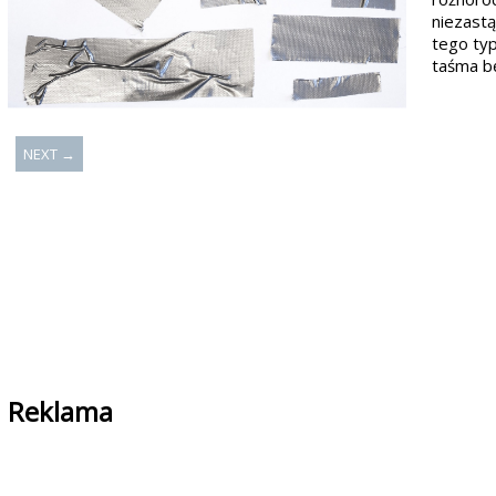
niezastą
tego typ
taśma b
NEXT →
Reklama