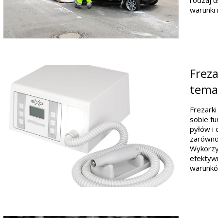
rodzaj u
warunki 
Freza
tema
Frezarki
sobie f
pyłów i 
zarówno 
Wykorzys
efektywn
warunkó