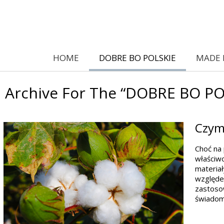
HOME
DOBRE BO POLSKIE
MADE 
Archive For The “DOBRE BO PO
Czym 
Choć na 
właściwo
materiał
względem
zastosow
świadom