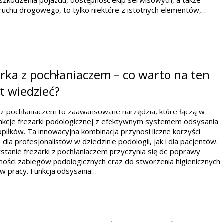
szkodzenia pojazdu, dostępność ekip serwisowych, a także
ruchu drogowego, to tylko niektóre z istotnych elementów,…
rka z pochłaniaczem – co warto na ten
t wiedzieć?
 z pochłaniaczem to zaawansowane narzędzia, które łączą w
unkcje frezarki podologicznej z efektywnym systemem odsysania
opiłków. Ta innowacyjna kombinacja przynosi liczne korzyści
dla profesjonalistów w dziedzinie podologii, jak i dla pacjentów.
tanie frezarki z pochłaniaczem przyczynia się do poprawy
ości zabiegów podologicznych oraz do stworzenia higienicznych
w pracy. Funkcja odsysania…