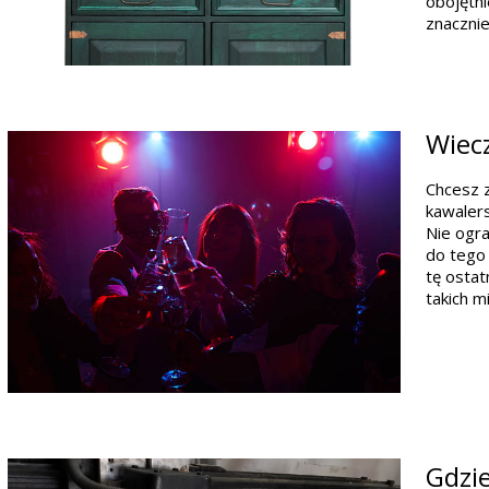
obojętn
znaczni
Wiecz
Chcesz 
kawalers
Nie ogra
do tego 
tę ostat
takich 
Gdzi