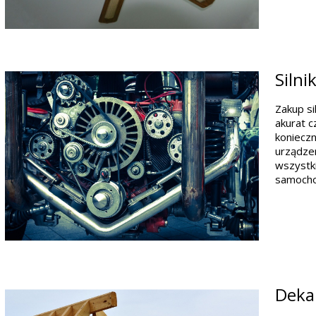
Siln
Zakup si
akurat c
konieczn
urządzen
wszystki
samocho
Dekar