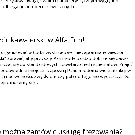
ie. Przykuwa uwagę swoim charakterystycznym wyglądem,
e odbiegając od obecnie tworzonych…
ór kawalerski w Alfa Fun!
zorganizować w Łodzi wystrzałowy i niezapomniany wieczór
ki? Sprawić, aby przyszły Pan młody bardzo dobrze się bawił?
niczaj się do standardowych i powtarzalnych schematów. Znajdź
odpowiednie miejsce i zapewnij Panu młodemu wiele atrakcji w
nią noc wolności. Zwykły bar czy pub do tego nie wystarczą. Do
miejsc możemy się…
e można zamówić usługę frezowania?