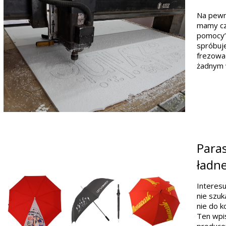
Na pewno
mamy cz
pomocy’
spróbuje
frezowa
żadnym 
Paras
ładne
Interesu
nie szu
nie do k
Ten wpis 