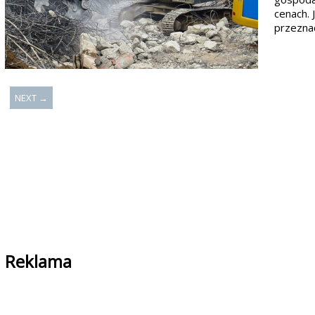
cenach. 
przeznac
NEXT →
Reklama