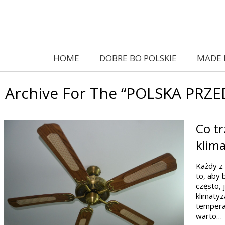
HOME
DOBRE BO POLSKIE
MADE 
Archive For The “POLSKA PRZ
Co t
klima
Każdy z 
to, aby 
często, 
klimatyz
temperat
warto…