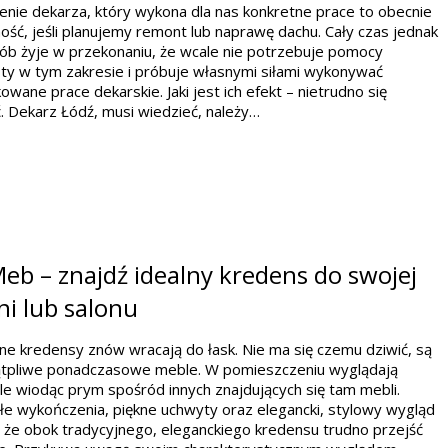
enie dekarza, który wykona dla nas konkretne prace to obecnie
ość, jeśli planujemy remont lub naprawę dachu. Cały czas jednak
ób żyje w przekonaniu, że wcale nie potrzebuje pomocy
sty w tym zakresie i próbuje własnymi siłami wykonywać
owane prace dekarskie. Jaki jest ich efekt – nietrudno się
. Dekarz Łódź, musi wiedzieć, należy…
b – znajdź idealny kredens do swojej
i lub salonu
e kredensy znów wracają do łask. Nie ma się czemu dziwić, są
ątpliwe ponadczasowe meble. W pomieszczeniu wyglądają
e wiodąc prym spośród innych znajdujących się tam mebli.
e wykończenia, piękne uchwyty oraz elegancki, stylowy wygląd
 że obok tradycyjnego, eleganckiego kredensu trudno przejść