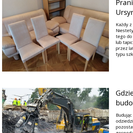
Prani
Ursyn
Każdy z 
Niestet
tego do 
lub tapi
przez l
typu szk
Gdzi
budo
Budując 
odziedzi
pozosta
gospoda