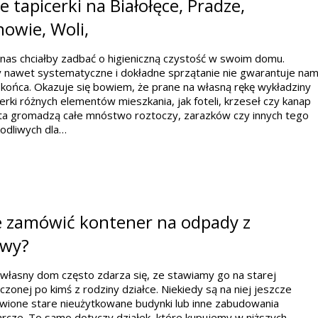
e tapicerki na Białołęce, Pradze,
owie, Woli,
nas chciałby zadbać o higieniczną czystość w swoim domu.
y nawet systematyczne i dokładne sprzątanie nie gwarantuje na
końca. Okazuje się bowiem, że prane na własną rękę wykładziny
cerki różnych elementów mieszkania, jak foteli, krzeseł czy kanap
ata gromadzą całe mnóstwo roztoczy, zarazków czy innych tego
odliwych dla…
e zamówić kontener na odpady z
wy?
własny dom często zdarza się, ze stawiamy go na starej
czonej po kimś z rodziny działce. Niekiedy są na niej jeszcze
wione stare nieużytkowane budynki lub inne zabudowania
rcze. To samo dotyczy działek, które kupujemy w niższych