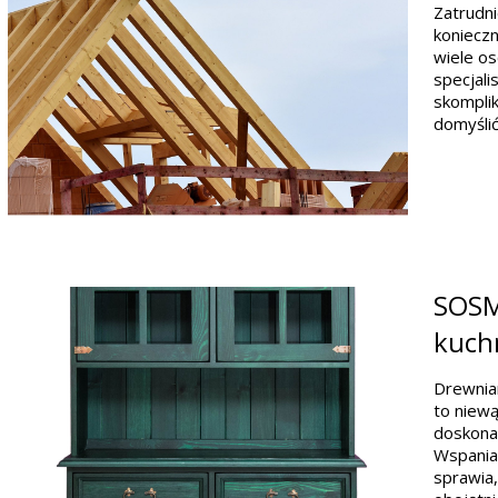
Zatrudni
konieczn
wiele os
specjali
skomplik
domyślić
SOSMe
kuchn
Drewnian
to niew
doskonal
Wspaniał
sprawia,