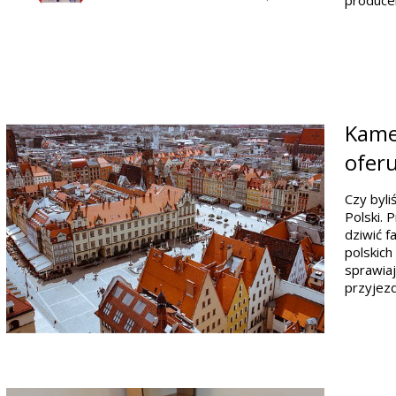
produce
Kamer
oferu
Czy byli
Polski. 
dziwić f
polskich
sprawiaj
przyjezd