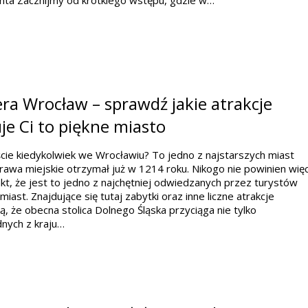
nta Zacznijmy od krótkiego wstępu, gdzie w…
a Wrocław – sprawdź jakie atrakcje
je Ci to piękne miasto
ście kiedykolwiek we Wrocławiu? To jedno z najstarszych miast
Prawa miejskie otrzymał już w 1214 roku. Nikogo nie powinien wię
akt, że jest to jedno z najchętniej odwiedzanych przez turystów
 miast. Znajdujące się tutaj zabytki oraz inne liczne atrakcje
ą, że obecna stolica Dolnego Śląska przyciąga nie tylko
nych z kraju…